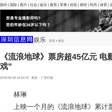
国内
|
国际
|
图片
|
社会
|
娱乐
|
教育
|
军事
|
科技
|
财经
|
时尚
|
体育
|
娱乐
首页
>
娱乐
《流浪地球》票房超45亿元 电
戏”
2019-06-08 16:42:19
来源：
广州日报
林琳
上映一个月的《流浪地球》累计票