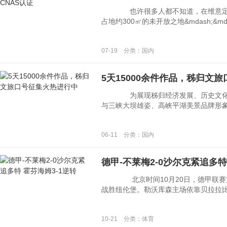
也许很多人都不知道，在维意定制
占地约300㎡的未开放之地&mdash;&md
07-19 分类：国内
5天15000余件作品，秭归文
为展现秭归经济发展、历史文化和
与三峡大坝雄姿、高峡平湖美景品牌形象，增
06-11 分类：国内
德甲-不莱梅2-0沙尔克紧追多特
北京时间10月20日，德甲联赛第8
战胜纽伦堡。勒沃库森主场依靠贝拉拉比补时
10-21 分类：体育