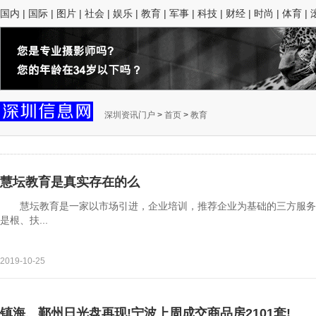
国内
|
国际
|
图片
|
社会
|
娱乐
|
教育
|
军事
|
科技
|
财经
|
时尚
|
体育
|
深圳资讯门户
>
首页
>
教育
慧坛教育是真实存在的么
慧坛教育是一家以市场引进，企业培训，推荐企业为基础的三方服务平
是根、扶...
2019-10-25
镇海、鄞州日光盘再现!宁波上周成交商品房2101套!