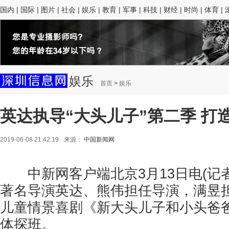
国内
|
国际
|
图片
|
社会
|
娱乐
|
教育
|
军事
|
科技
|
财经
|
时尚
|
体育
|
娱乐
首页
>
娱乐
英达执导“大头儿子”第二季 打
2019-06-08 21:42:19
来源：
中国新闻网
中新网客户端北京3月13日电(记者
著名导演英达、熊伟担任导演，满昱
儿童情景喜剧《新大头儿子和小头爸
体探班。