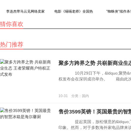
李连杰带马云见网络卖家
电影《嗝嗝老师》全国热
"蜘蛛侠"续作杀
猜你喜欢
热门推荐
聚多方跨界之势 共崭新商业生
10月29日下午，&ldquo;聚势&mid
权发布会在深圳成功举办。 藉由此次发布
10-31 分类：国内
售价3599英镑！英国最贵的
提起英国，放松惬意的&ldquo;下午
印象。然而，对于多数海外家电品牌来说，英国